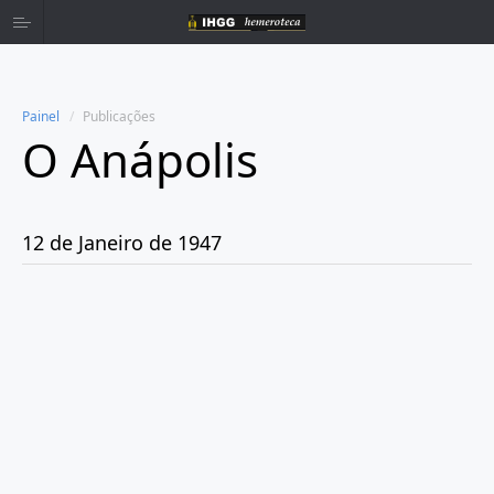
Painel
Publicações
O Anápolis
Home
Publicações
12 de Janeiro de 1947
Ano 1938
Ano 1942
Ano 1943
Ano 1944
Ano 1945