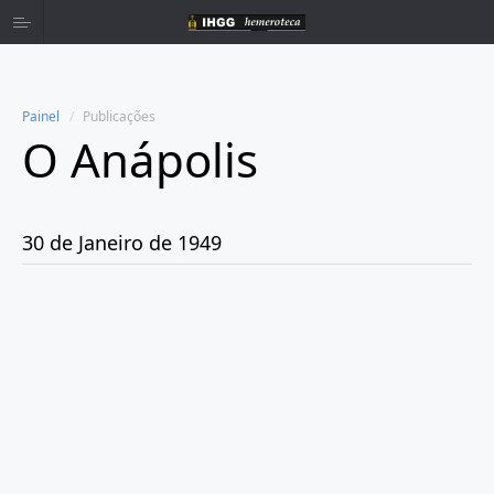
Painel
Publicações
O Anápolis
Home
Publicações
30 de Janeiro de 1949
Ano 1938
Ano 1942
Ano 1943
Ano 1944
Ano 1945