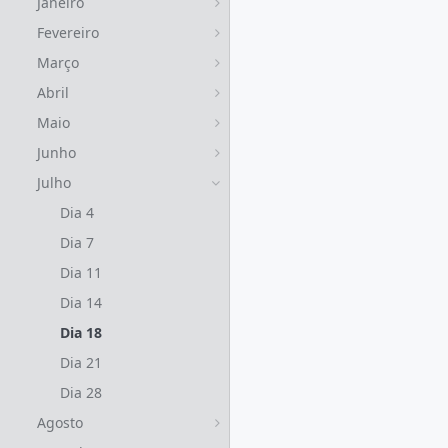
Janeiro
Fevereiro
Março
Abril
Maio
Junho
Julho
Dia 4
Dia 7
Dia 11
Dia 14
Dia 18
Dia 21
Dia 28
Agosto