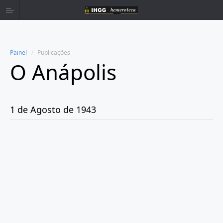
Painel
Publicações
O Anápolis
Home
Publicações
1 de Agosto de 1943
Ano 1938
Ano 1942
Ano 1943
Janeiro
Fevereiro
Março