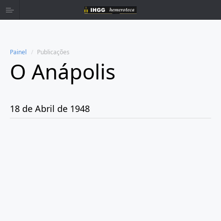
Painel
Publicações
O Anápolis
Home
Publicações
18 de Abril de 1948
Ano 1938
Ano 1942
Ano 1943
Ano 1944
Ano 1945