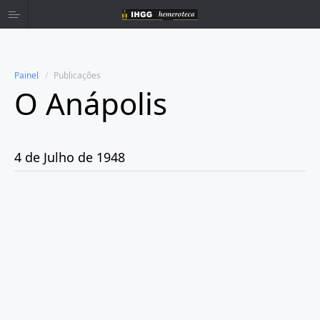
Painel
Publicações
O Anápolis
Home
Publicações
4 de Julho de 1948
Ano 1938
Ano 1942
Ano 1943
Ano 1944
Ano 1945