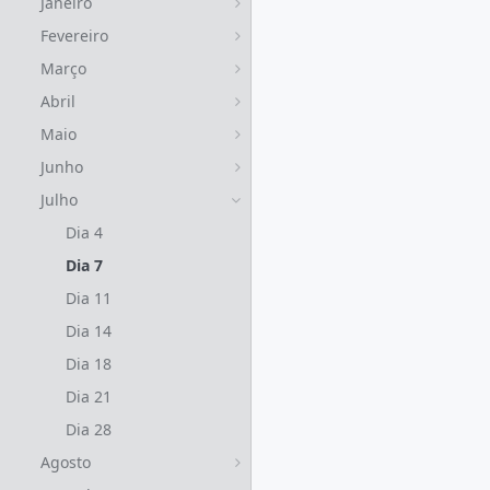
Janeiro
Fevereiro
Março
Abril
Maio
Junho
Julho
Dia 4
Dia 7
Dia 11
Dia 14
Dia 18
Dia 21
Dia 28
Agosto