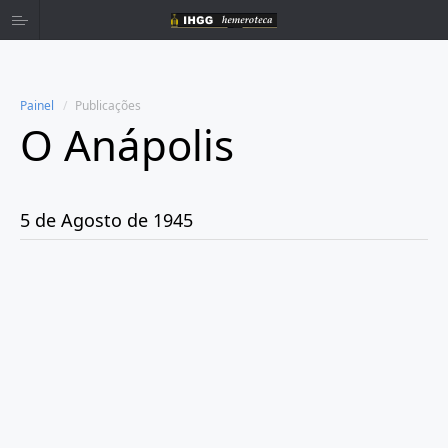
Painel
Publicações
O Anápolis
Home
Publicações
5 de Agosto de 1945
Ano 1938
Ano 1942
Ano 1943
Ano 1944
Ano 1945