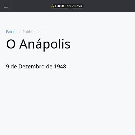
Painel
Publicações
O Anápolis
Home
Publicações
9 de Dezembro de 1948
Ano 1938
Ano 1942
Ano 1943
Ano 1944
Ano 1945