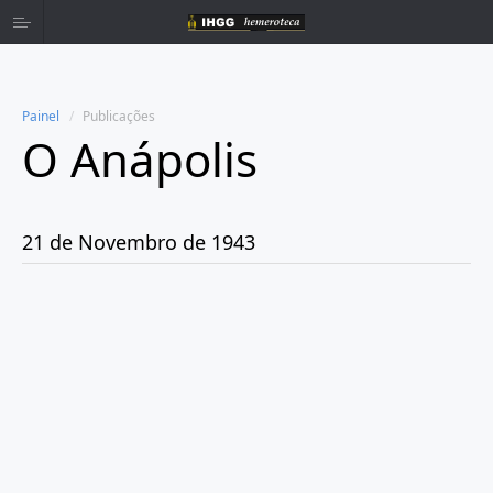
Painel
Publicações
O Anápolis
Home
Publicações
21 de Novembro de 1943
Ano 1938
Ano 1942
Ano 1943
Janeiro
Fevereiro
Março