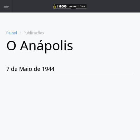
Painel
Publicações
O Anápolis
Home
Publicações
7 de Maio de 1944
Ano 1938
Ano 1942
Ano 1943
Ano 1944
Janeiro
Fevereiro