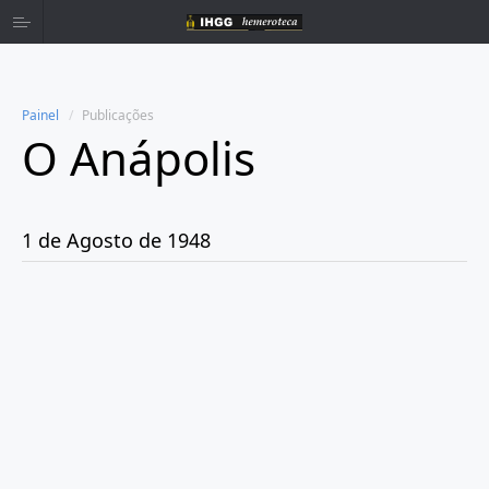
Painel
Publicações
O Anápolis
Home
Publicações
1 de Agosto de 1948
Ano 1938
Ano 1942
Ano 1943
Ano 1944
Ano 1945