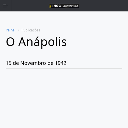
Painel
Publicações
O Anápolis
Home
Publicações
15 de Novembro de 1942
Ano 1938
Ano 1942
Abril
Maio
Junho
Julho