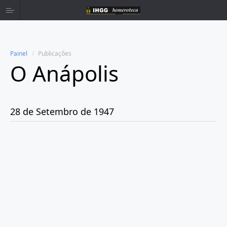
Painel
Publicações
O Anápolis
Home
Publicações
28 de Setembro de 1947
Ano 1938
Ano 1942
Ano 1943
Ano 1944
Ano 1945