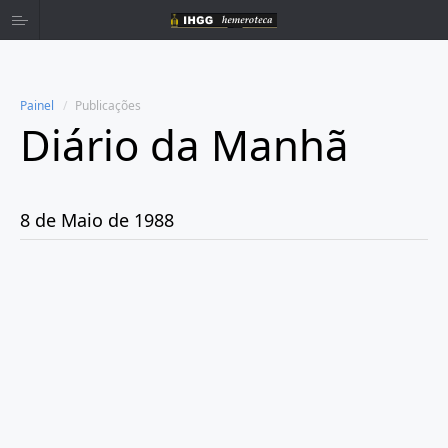
Painel
Publicações
Diário da Manhã
Home
Publicações
8 de Maio de 1988
Ano 1980
Ano 1981
Ano 1982
Ano 1983
Ano 1984