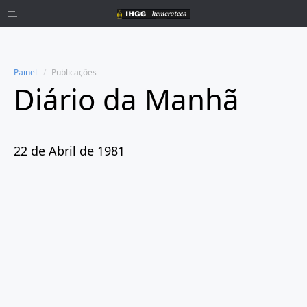
Painel
Publicações
Diário da Manhã
Home
Publicações
22 de Abril de 1981
Ano 1980
Ano 1981
Janeiro
Fevereiro
Março
Abril