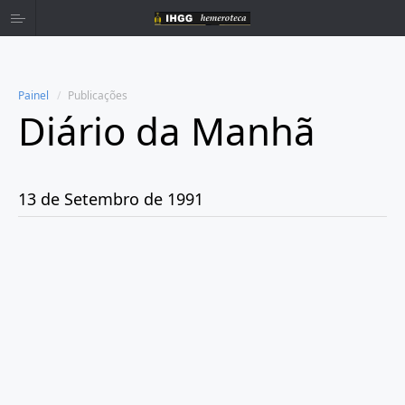
Painel
Publicações
Diário da Manhã
Home
Publicações
13 de Setembro de 1991
Ano 1980
Ano 1981
Ano 1982
Ano 1983
Ano 1984