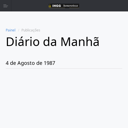
Painel
Publicações
Diário da Manhã
Home
Publicações
4 de Agosto de 1987
Ano 1980
Ano 1981
Ano 1982
Ano 1983
Ano 1984