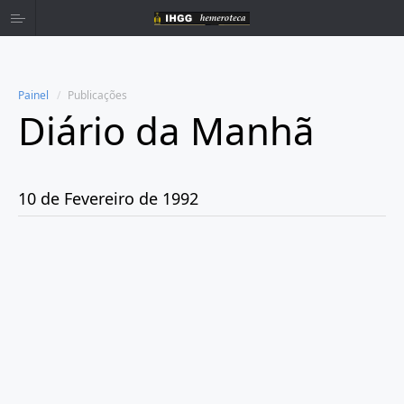
Painel
Publicações
Diário da Manhã
Home
Publicações
10 de Fevereiro de 1992
Ano 1980
Ano 1981
Ano 1982
Ano 1983
Ano 1984