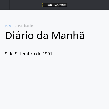
Painel
Publicações
Diário da Manhã
Home
Publicações
9 de Setembro de 1991
Ano 1980
Ano 1981
Ano 1982
Ano 1983
Ano 1984