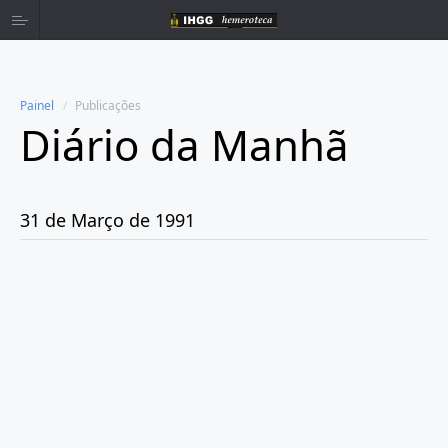
Painel
Publicações
Diário da Manhã
Home
Publicações
31 de Março de 1991
Ano 1980
Ano 1981
Ano 1982
Ano 1983
Ano 1984