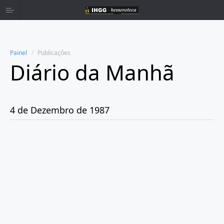
Painel
Publicações
Diário da Manhã
Home
Publicações
4 de Dezembro de 1987
Ano 1980
Ano 1981
Ano 1982
Ano 1983
Ano 1984