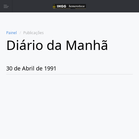
Painel
Publicações
Diário da Manhã
Home
Publicações
30 de Abril de 1991
Ano 1980
Ano 1981
Ano 1982
Ano 1983
Ano 1984