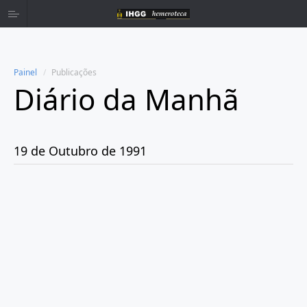
Painel
Publicações
Diário da Manhã
Home
Publicações
19 de Outubro de 1991
Ano 1980
Ano 1981
Ano 1982
Ano 1983
Ano 1984