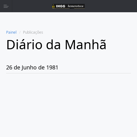
Painel
Publicações
Diário da Manhã
Home
Publicações
26 de Junho de 1981
Ano 1980
Ano 1981
Janeiro
Fevereiro
Março
Abril