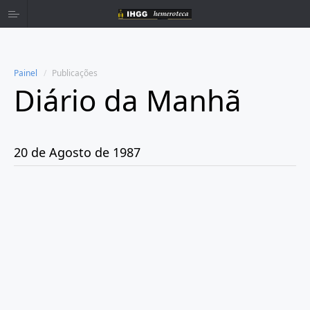
Painel
Publicações
Diário da Manhã
Home
Publicações
20 de Agosto de 1987
Ano 1980
Ano 1981
Ano 1982
Ano 1983
Ano 1984