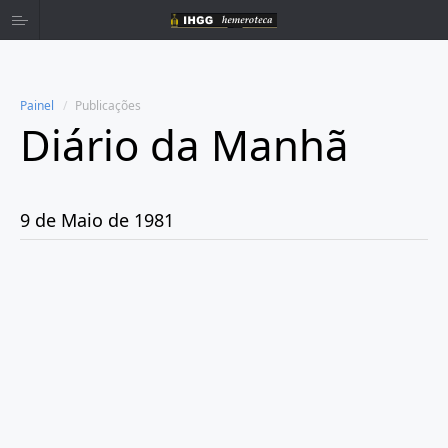
Painel
Publicações
Diário da Manhã
Home
Publicações
9 de Maio de 1981
Ano 1980
Ano 1981
Janeiro
Fevereiro
Março
Abril