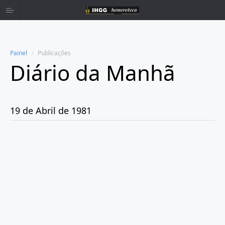
Painel
Publicações
Diário da Manhã
Home
Publicações
19 de Abril de 1981
Ano 1980
Ano 1981
Janeiro
Fevereiro
Março
Abril