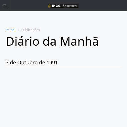
Painel
Publicações
Diário da Manhã
Home
Publicações
3 de Outubro de 1991
Ano 1980
Ano 1981
Ano 1982
Ano 1983
Ano 1984