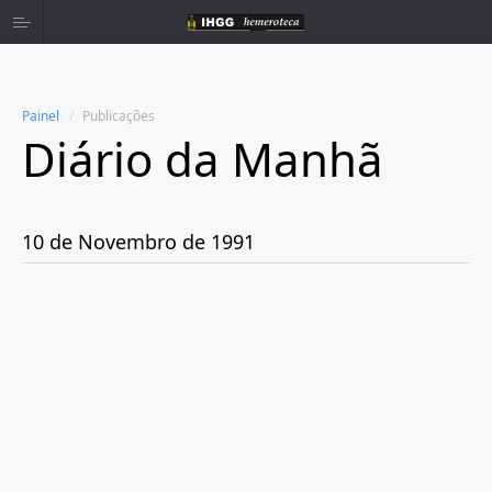
Painel
Publicações
Diário da Manhã
Home
Publicações
10 de Novembro de 1991
Ano 1980
Ano 1981
Ano 1982
Ano 1983
Ano 1984