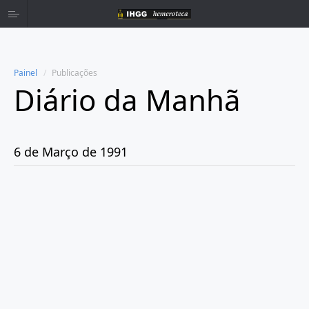
Painel
Publicações
Diário da Manhã
Home
Publicações
6 de Março de 1991
Ano 1980
Ano 1981
Ano 1982
Ano 1983
Ano 1984