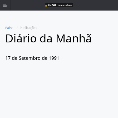
Painel
Publicações
Diário da Manhã
Home
Publicações
17 de Setembro de 1991
Ano 1980
Ano 1981
Ano 1982
Ano 1983
Ano 1984