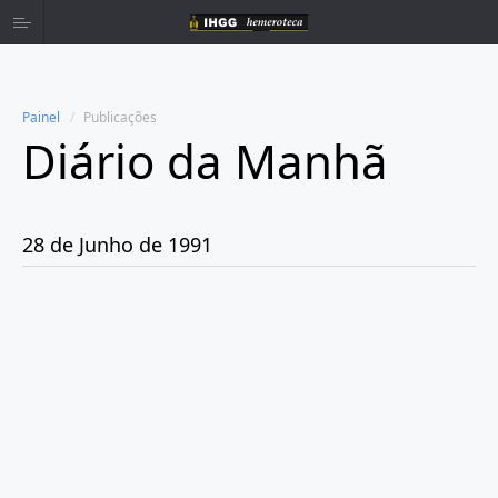
Painel
Publicações
Diário da Manhã
Home
Publicações
28 de Junho de 1991
Ano 1980
Ano 1981
Ano 1982
Ano 1983
Ano 1984