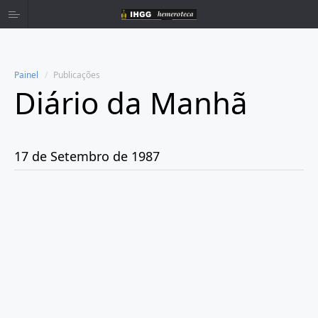
Painel
Publicações
Diário da Manhã
Home
Publicações
17 de Setembro de 1987
Ano 1980
Ano 1981
Ano 1982
Ano 1983
Ano 1984