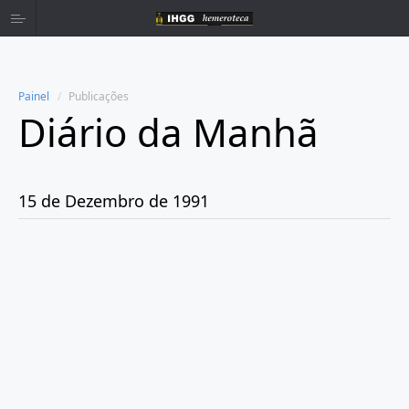
Painel
Publicações
Diário da Manhã
Home
Publicações
15 de Dezembro de 1991
Ano 1980
Ano 1981
Ano 1982
Ano 1983
Ano 1984