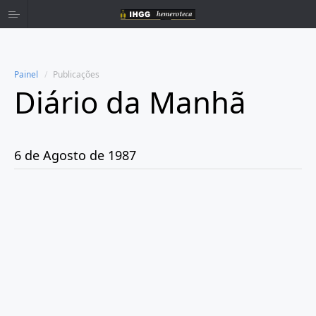
Painel
Publicações
Diário da Manhã
Home
Publicações
6 de Agosto de 1987
Ano 1980
Ano 1981
Ano 1982
Ano 1983
Ano 1984