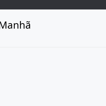
 Manhã
1