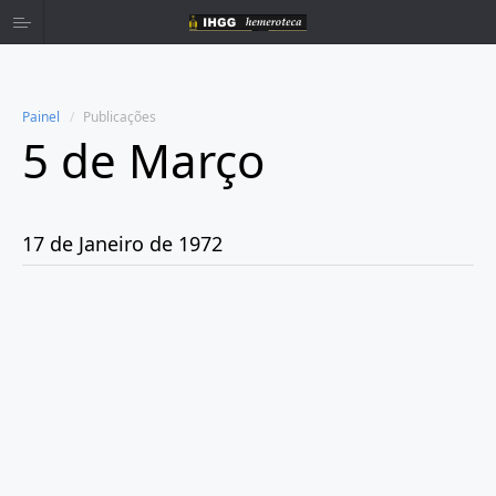
Painel
Publicações
5 de Março
Home
Publicações
17 de Janeiro de 1972
Ano 1959
Ano 1960
Ano 1961
Ano 1962
Ano 1963