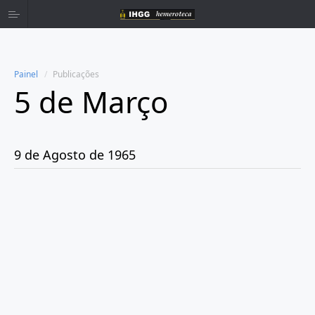
Painel
Publicações
5 de Março
Home
Publicações
9 de Agosto de 1965
Ano 1959
Ano 1960
Ano 1961
Ano 1962
Ano 1963