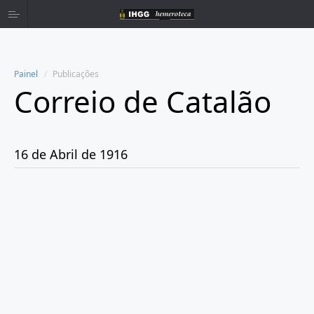
Painel
Publicações
Correio de Catalão
Home
Publicações
16 de Abril de 1916
Ano 1916
Abril
Dia 16