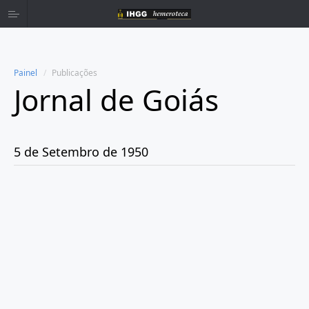
Painel
Publicações
Jornal de Goiás
Home
Publicações
5 de Setembro de 1950
Ano 1950
Agosto
Setembro
Dia 1
Dia 5
Dia 8
Dia 14