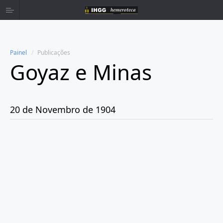
Painel
Publicações
Goyaz e Minas
Home
Publicações
20 de Novembro de 1904
Ano 1904
Novembro
Dia 20