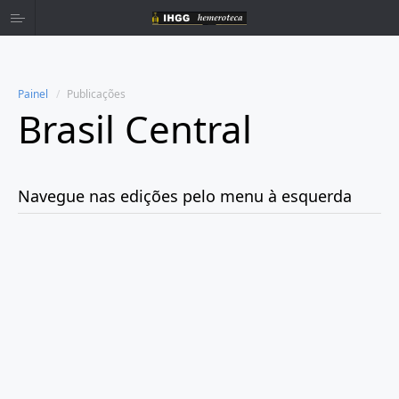
Painel
Publicações
Brasil Central
Home
Publicações
Navegue nas edições pelo menu à esquerda
Ano 1906
Ano 1931
Ano 1932
Ano 1933
Ano 1934