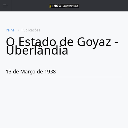
Painel
Publicações
O Estado de Goyaz -
Home
Uberlândia
Publicações
13 de Março de 1938
Ano 1937
Ano 1938
Fevereiro
Março
Dia 1
Dia 6