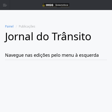
Painel
Publicações
Jornal do Trânsito
Home
Publicações
Navegue nas edições pelo menu à esquerda
Ano 1999
Ano 2000