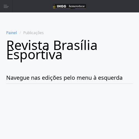
Painel
Publicações
Revista Brasília
Home
Esportiva
Publicações
Navegue nas edições pelo menu à esquerda
Ano 1953