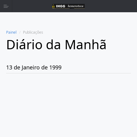
Painel
Publicações
Diário da Manhã
Home
Publicações
13 de Janeiro de 1999
Ano 1980
Ano 1981
Ano 1982
Ano 1983
Ano 1984