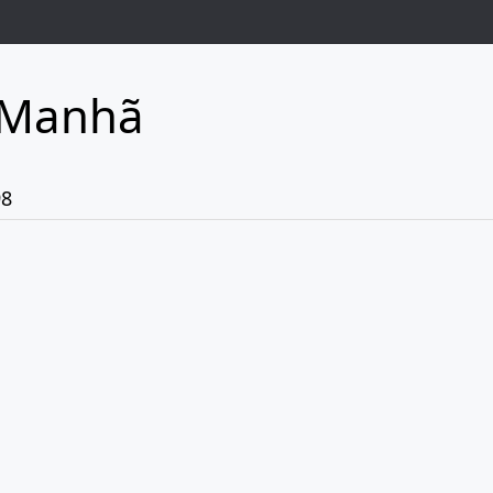
 Manhã
98