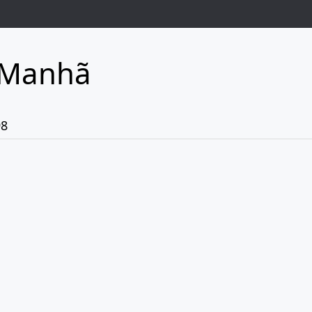
 Manhã
98