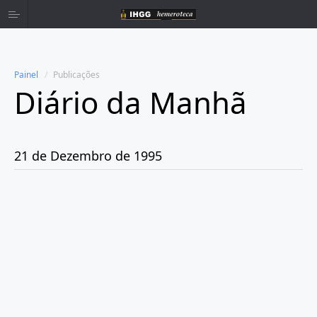
Painel
Publicações
Diário da Manhã
Home
Publicações
21 de Dezembro de 1995
Ano 1980
Ano 1981
Ano 1982
Ano 1983
Ano 1984